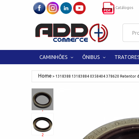
Catálogos
CAMINHÕES
ÔNIBUS
TRATORE
1318388 13183884 0358404 378620 Retentor do
1
2