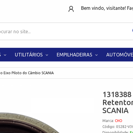
Bem vindo, visitante! F
S
UTILITÁRIOS
EMPILHADEIRAS
AUTOMÓVE
 Eixo Piloto do Câmbio SCANIA
1318388
Retentor
SCANIA
Marca:
CHO
Código: 05282-V3
Disponibilidade:
E