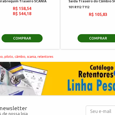
irabrequim Traseiro SCANIA
Saída Traseiro do Câmbio 
101 R112 T112
R$ 158,54
R$ 544,18
R$ 105,83
COMPRAR
COMPRAR
xo
,
piloto
,
câmbio
,
scania
,
retentores
 newsletter
 de nossa loja