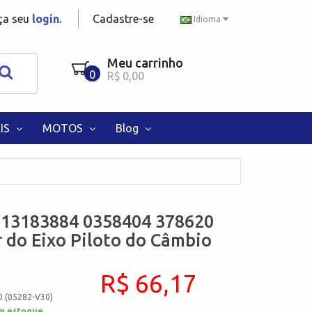
aça seu
login.
Cadastre-se
Idioma
Meu carrinho
0
R$ 0,00
IS
MOTOS
Blog
 13183884 0358404 378620
 do Eixo Piloto do Câmbio
R$ 66,17
0 (05282-V30)
m estoque