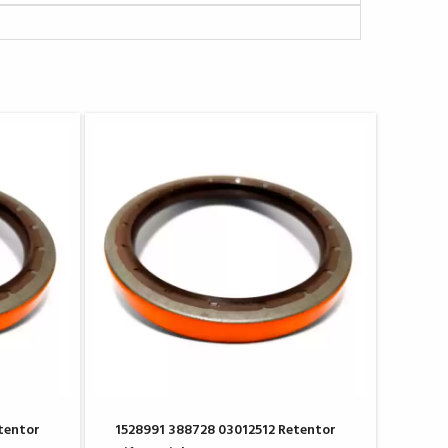
tentor
1528991 388728 03012512 Retentor