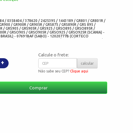
:
4 / 0358404 / 378620 / 2425395 / 1443189 / GR801 / GR801R /
GR900 / GR900R / GR905R / GRS875 / GRS890R / GRS 895 /
R / GRS905 / GRS905R / GRS925 / GRSO895 / GRSO895R /
0R / GRSO905 / GRSO905R / GRSO925 / GRSO925R (SCANIA) -
BRASIL) - 07691BAF (SABO) - 12020777B (CORTECO
5.340 / 515340 (ELRING) - 1.24267 / 12467 (DIESEL TECHNIC) -
05282-V30 (CHO) - 07546-V30 (ADD)
Calcule o frete:
+
calcular
Não sabe seu CEP?
Clique aqui
Comprar