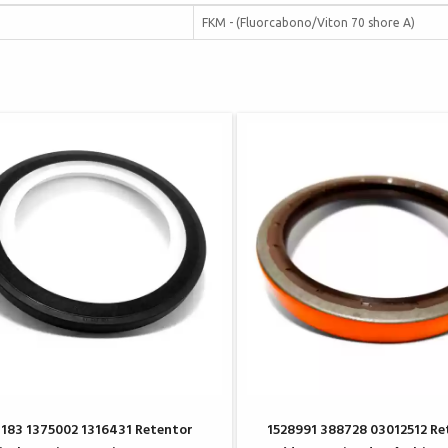
FKM - (Fluorcabono/Viton 70 shore A)
183 1375002 1316431 Retentor
1528991 388728 03012512 Re