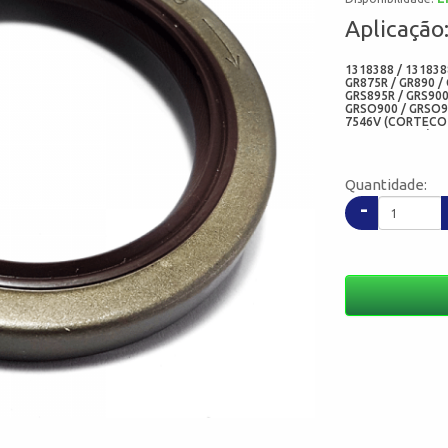
Aplicação
1318388 / 1318388
GR875R / GR890 / 
GRS895R / GRS900
GRSO900 / GRSO90
7546V (CORTECO 
FREUDENBERG) - 51
106213 (FEBI) - 
Quantidade:
-