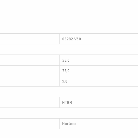
05282-V30
55,0
75,0
9,0
HTBR
Horário