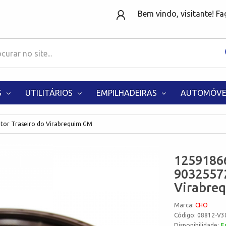
Bem vindo, visitante! F
S
UTILITÁRIOS
EMPILHADEIRAS
AUTOMÓVE
or Traseiro do Virabrequim GM
1259186
90325572
Virabre
Marca:
CHO
Código: 08812-V3
Disponibilidade:
E