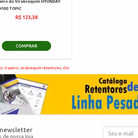
eiro do Virabrequim HYUNDAY
H100 TOPIC
R$ 123,38
COMPRAR
or
,
traseiro
,
virabrequim retentores
,
cho
 newsletter
 de nossa loja