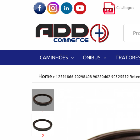
Catálogos
CAMINHÕES
ÔNIBUS
TRATORE
12591866 90298408 90280462 90325572 Retent
1
2