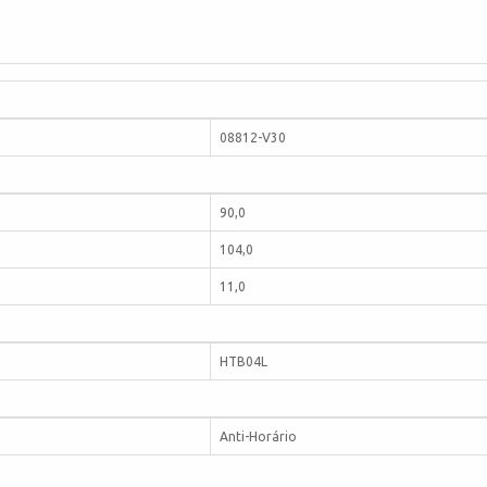
08812-V30
90,0
104,0
11,0
HTB04L
Anti-Horário