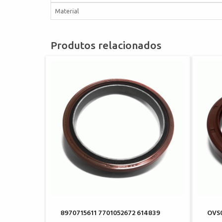
Material
Produtos relacionados
8970715611 7701052672 614839
OVS0