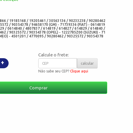
:
866 / 19185168 / 19205461 / 30563136 / 90233238 / 90280462
5572 / 90354378 / 94658170 (GM) - 71739336 (FIAT) - 0614819
29 / 0614840 / 4807837 / 614819 / 614827 / 614829 / 614840 /
462 / 90325572 / 90354378 (OPEL) - 1222785Z00 (SUZUKI) - 71
MEO) - 4501201 / 4770095 / 90280462 / 90325572 / 90354378
8 (DAEWOO) - JV1705 (VICTOR) - 812729410 / 813822900
080 (ISUZU) - 1584533 / 4014809 (HYSTER) - 580057218 (YALE) -
OSAN) - NB806 (PAYEN) - 15038900 / 15092200 / 54050600
5200 (GOETZ) - 0524014 (BE-AR) - 5101 (FBG) - UH5041E0 /
Calcule o frete:
E0 / UH5198E (NOK) - 35836 (SKF / CR SEAL) - 710237 (TIMKEN)
NAL) - 12014523B / 20033412B (CORTECO FREUDENBERG) -
+
00-BRAGF (SABO) - 694770 / 694.770 / 441.170 / 441170
calcular
BRAGF / 6096(ARCA RETENTORES) - 3172V (CORTECO BRASIL) -
Não sabe seu CEP?
Clique aqui
Comprar