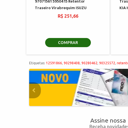
97071561 5950415 Retentor
Tras
Traseiro Virabrequim ISUZU
KIA 
R$ 251,66
COMPRAR
Etiquetas:
12591866
,
90298408
,
90280462
,
90325572
,
retent
Assine nossa
Receba novidades