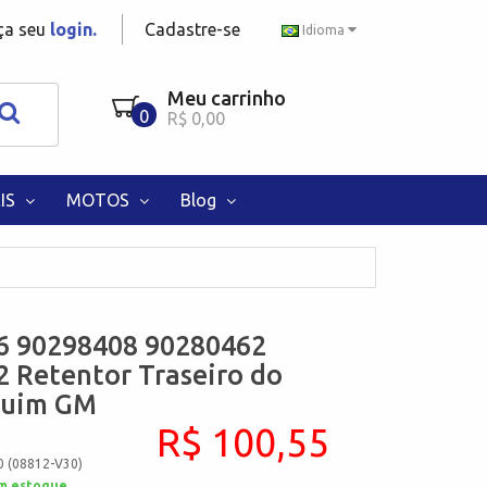
aça seu
login.
Cadastre-se
Idioma
Meu carrinho
0
R$ 0,00
IS
MOTOS
Blog
6 90298408 90280462
 Retentor Traseiro do
quim GM
R$ 100,55
0 (08812-V30)
m estoque