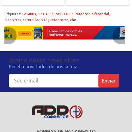
Etiquetas:
1234003
,
123-4003
,
ca1234003
,
retentor
,
diferencial
,
diant/tras
,
caterpillar
,
938g retentores
,
cho
Assine nossa newsletter
Receba novidades de nossa loja
Enviar
FORMAS DE PAGAMENTO