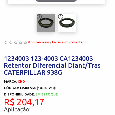
1
2
0 comentários
/
Escreva um comentário
1234003 123-4003 CA1234003
Retentor Diferencial Diant/Tras
CATERPILLAR 938G
MARCA:
CHO
CÓDIGO: 14580-V50 (14580-V50)
DISPONIBILIDADE:
EM ESTOQUE
R$ 204,17
Aplicação: