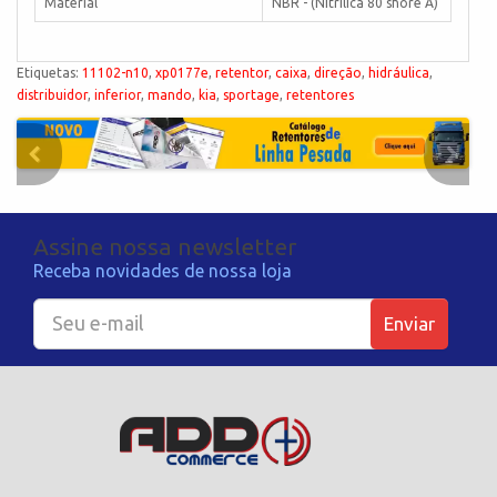
Material
NBR - (Nitrílica 80 shore A)
Etiquetas:
11102-n10
,
xp0177e
,
retentor
,
caixa
,
direção
,
hidráulica
,
distribuidor
,
inferior
,
mando
,
kia
,
sportage
,
retentores
Assine nossa newsletter
Receba novidades de nossa loja
Enviar