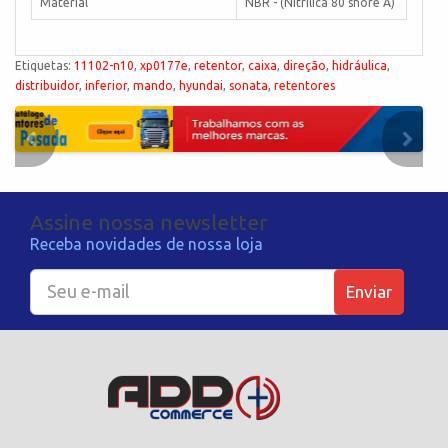
Material
NBR - (Nitrílica 80 shore A)
Etiquetas:
11102-n10
,
xp0177e
,
retentor
,
caixa
,
direção
,
hidráulica
,
distribuidor
,
inferior
,
mando
,
hyundai
,
sonata
,
retentores
Assine nossa newsletter
Receba novidades de nossa loja
Enviar