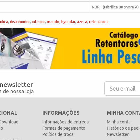
NBR - (Nitrílica 80 shore A)
ulica
,
distribuidor
,
inferior
,
mando
,
hyundai
,
azera
,
retentores
 newsletter
 de nossa loja
CIONAL
INFORMAÇÕES
MINHA CONT
 Download
Informações de entrega
Minha conta
co
Formas de pagamento
Histórico de ped
Política de troca
Newsletter