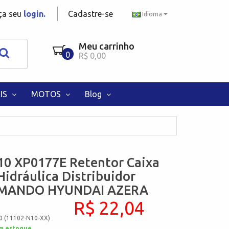
aça seu
login.
Cadastre-se
Idioma
Meu carrinho
0
R$ 0,00
IS
MOTOS
Blog
10 XP0177E Retentor Caixa
Hidráulica Distribuidor
r MANDO HYUNDAI AZERA
R$ 22,04
0 (11102-N10-XX)
m estoque