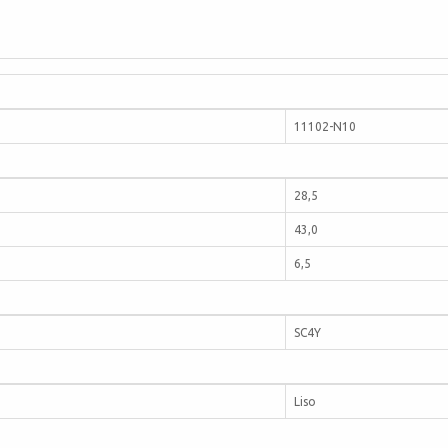
11102-N10
28,5
43,0
6,5
SC4Y
Liso