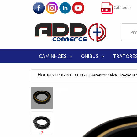
Catálogos
CAMINHÕES
ÔNIBUS
TRATORE
11102-N10 XP0177E Retentor Caixa Direção Hi
1
2