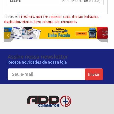
Material
NBR - (Nitrílica 80 shore A)
Etiquetas:
11102-n10
,
xp0177e
,
retentor
,
caixa
,
direção
,
hidráulica
,
distribuidor
,
inferior
,
koyo
,
renault
,
clio
,
retentores
Assine nossa newsletter
Receba novidades de nossa loja
Enviar