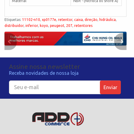
Material
NBR - (Nitrílica 80 shore A)
Etiquetas:
11102-n10
,
xp0177e
,
retentor
,
caixa
,
direção
,
hidráulica
,
distribuidor
,
inferior
,
koyo
,
peugeot
,
207
,
retentores
Assine nossa newsletter
Receba novidades de nossa loja
Enviar