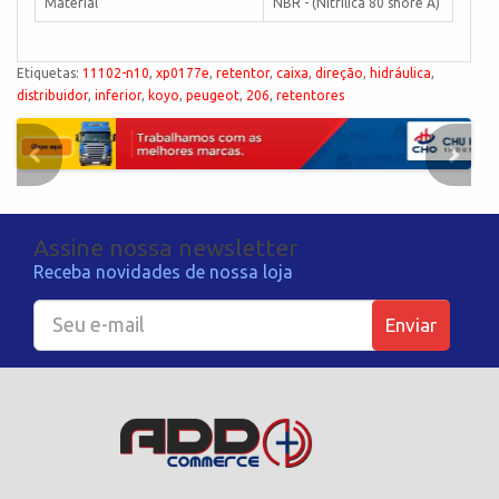
Material
NBR - (Nitrílica 80 shore A)
Etiquetas:
11102-n10
,
xp0177e
,
retentor
,
caixa
,
direção
,
hidráulica
,
distribuidor
,
inferior
,
koyo
,
peugeot
,
206
,
retentores
Assine nossa newsletter
Receba novidades de nossa loja
Enviar