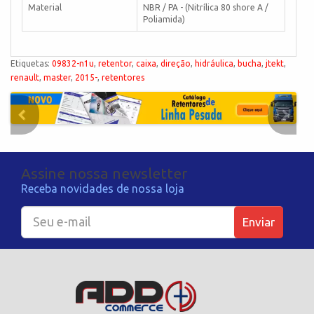
Material
NBR / PA - (Nitrílica 80 shore A /
Poliamida)
Etiquetas:
09832-n1u
,
retentor
,
caixa
,
direção
,
hidráulica
,
bucha
,
jtekt
,
renault
,
master
,
2015-
,
retentores
Assine nossa newsletter
Receba novidades de nossa loja
Enviar