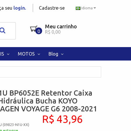
aça seu
login.
Cadastre-se
Idioma
Meu carrinho
0
R$ 0,00
IS
MOTOS
Blog
1U BP6052E Retentor Caixa
Hidráulica Bucha KOYO
GEN VOYAGE G6 2008-2021
R$ 43,96
U (09823-N1U-XX)
m estoque