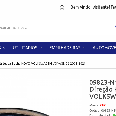
Bem vindo, visitante! F
S
UTILITÁRIOS
EMPILHADEIRAS
AUTOMÓVE
Hidráulica Bucha KOYO VOLKSWAGEN VOYAGE G6 2008-2021
09823-N
Direção 
VOLKSWA
Marca:
CHO
Código: 09823-N1
Disponibilidade:
E