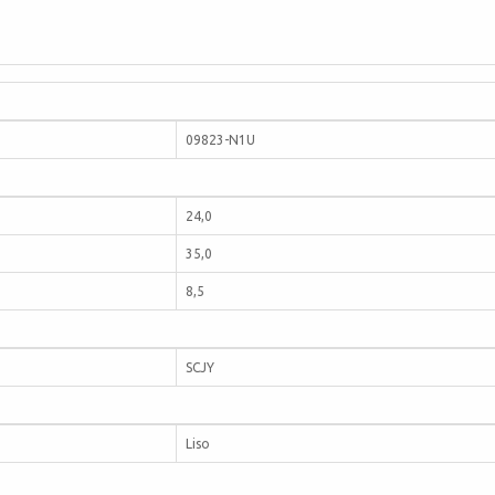
09823-N1U
24,0
35,0
8,5
SCJY
Liso