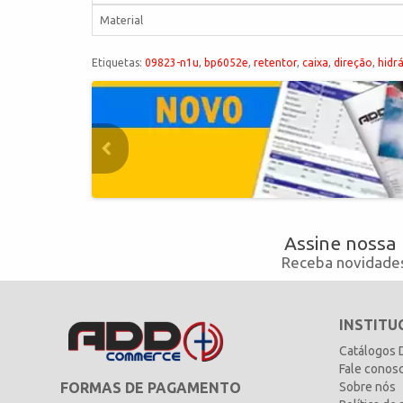
Material
Etiquetas:
09823-n1u
,
bp6052e
,
retentor
,
caixa
,
direção
,
hidrá
Assine nossa
Receba novidades
INSTITU
Catálogos
Fale conos
FORMAS DE PAGAMENTO
Sobre nós