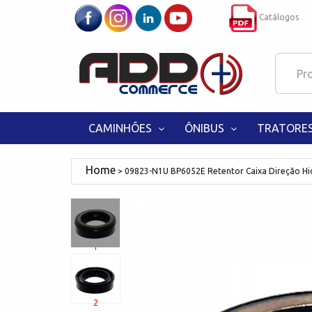
Catálogos
CAMINHÕES
ÔNIBUS
TRATORE
09823-N1U BP6052E Retentor Caixa Direção 
1
2