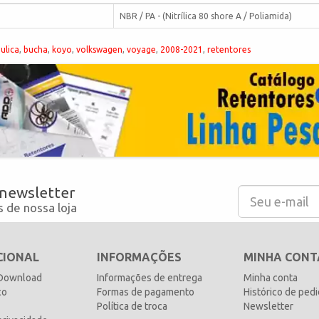
NBR / PA - (Nitrílica 80 shore A / Poliamida)
ulica
,
bucha
,
koyo
,
volkswagen
,
voyage
,
2008-2021
,
retentores
 newsletter
 de nossa loja
CIONAL
INFORMAÇÕES
MINHA CONT
 Download
Informações de entrega
Minha conta
co
Formas de pagamento
Histórico de ped
Política de troca
Newsletter