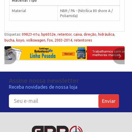
Material Tipo
Material
NBR / PA - (Nitrílica 80 shore A /
Poliamida)
Etiquetas:
09823-n1u
,
bp6052e
,
retentor
,
caixa
,
direção
,
hidráulica
,
bucha
,
koyo
,
volkswagen
,
fox
,
2003-2014
,
retentores
Assine nossa newsletter
Receba novidades de nossa loja
Enviar