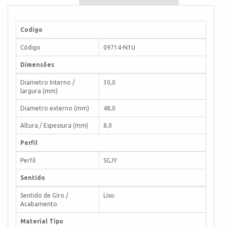
Codigo
Código
09714-N1U
Dimensões
Diametro Interno /
30,0
largura (mm)
Diametro externo (mm)
48,0
Altura / Espessura (mm)
8,0
Perfil
Perfil
SGJY
Sentido
Sentido de Giro /
Liso
Acabamento
Material Tipo