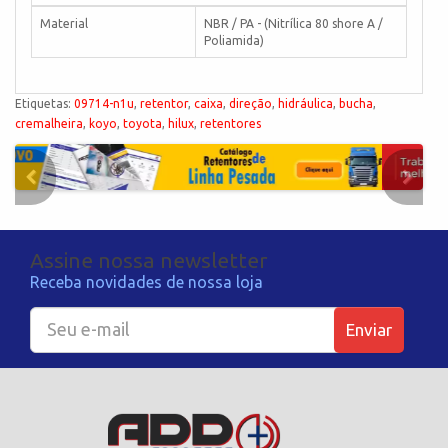
Material
NBR / PA - (Nitrílica 80 shore A /
Poliamida)
Etiquetas:
09714-n1u
,
retentor
,
caixa
,
direção
,
hidráulica
,
bucha
,
cremalheira
,
koyo
,
toyota
,
hilux
,
retentores
Assine nossa newsletter
Receba novidades de nossa loja
Enviar