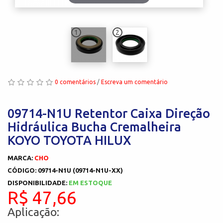
1
2
0 comentários
/
Escreva um comentário
09714-N1U Retentor Caixa Direção
Hidráulica Bucha Cremalheira
KOYO TOYOTA HILUX
MARCA:
CHO
CÓDIGO: 09714-N1U (09714-N1U-XX)
DISPONIBILIDADE:
EM ESTOQUE
R$ 47,66
Aplicação: