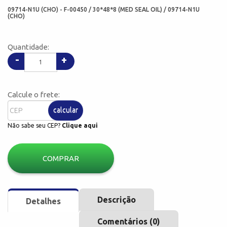
09714-N1U (CHO) - F-00450 / 30*48*8 (MED SEAL OIL) / 09714-N1U
(CHO)
Quantidade:
-
+
Calcule o frete:
calcular
Não sabe seu CEP?
Clique aqui
COMPRAR
Descrição
Detalhes
Comentários (0)