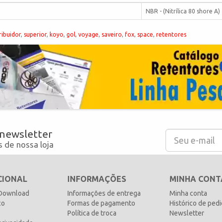
NBR - (Nitrílica 80 shore A)
ribuidor
,
superior
,
koyo
,
gol
,
voyage
,
saveiro
,
fox
,
space
,
retentores
 newsletter
 de nossa loja
CIONAL
INFORMAÇÕES
MINHA CONT
 Download
Informações de entrega
Minha conta
co
Formas de pagamento
Histórico de ped
Política de troca
Newsletter