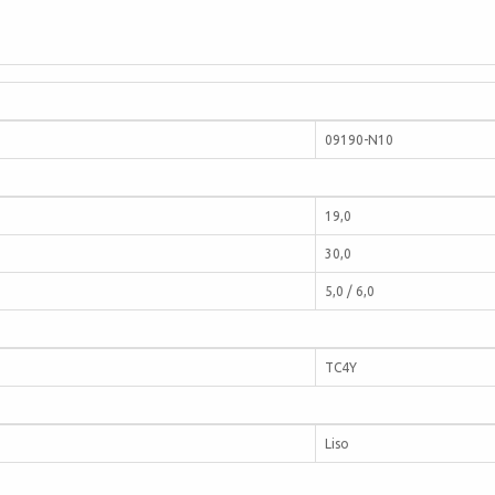
09190-N10
19,0
30,0
5,0 / 6,0
TC4Y
Liso