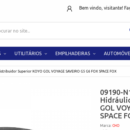
Bem vindo, visitante! F
S
UTILITÁRIOS
EMPILHADEIRAS
AUTOMÓVE
 Distribuidor Superior KOYO GOL VOYAGE SAVEIRO G5 G6 FOX SPACE FOX
09190-N1
Hidráuli
GOL VOY
SPACE F
Marca:
CHO