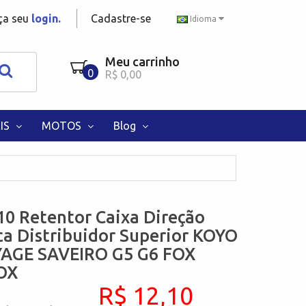
aça seu
login.
Cadastre-se
Idioma
Meu carrinho
0
R$ 0,00
IS
MOTOS
Blog
0 Retentor Caixa Direção
ca Distribuidor Superior KOYO
AGE SAVEIRO G5 G6 FOX
OX
R$ 12,10