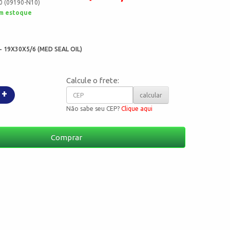
0 (09190-N10)
m estoque
:
- 19X30X5/6 (MED SEAL OIL)
Calcule o frete:
+
calcular
Não sabe seu CEP?
Clique aqui
Comprar