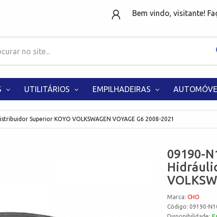
Bem vindo, visitante! F
S
UTILITÁRIOS
EMPILHADEIRAS
AUTOMÓVE
 Distribuidor Superior KOYO VOLKSWAGEN VOYAGE G6 2008-2021
09190-N1
Hidráuli
VOLKSWA
Marca:
CHO
Código: 09190-N1
Disponibilidade:
E