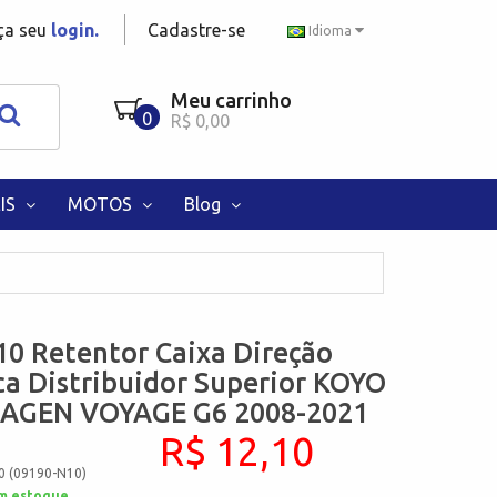
aça seu
login.
Cadastre-se
Idioma
Meu carrinho
0
R$ 0,00
IS
MOTOS
Blog
0 Retentor Caixa Direção
ca Distribuidor Superior KOYO
GEN VOYAGE G6 2008-2021
R$ 12,10
0 (09190-N10)
m estoque