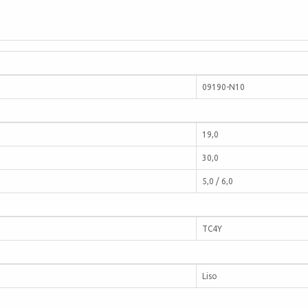
09190-N10
19,0
30,0
5,0 / 6,0
TC4Y
Liso