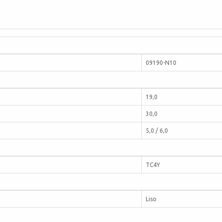
09190-N10
19,0
30,0
5,0 / 6,0
TC4Y
Liso