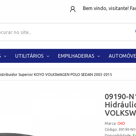
Bem vindo, visitante! F
S
UTILITÁRIOS
EMPILHADEIRAS
AUTOMÓVE
 Distribuidor Superior KOYO VOLKSWAGEN POLO SEDAN 2003-2015
09190-N1
Hidráuli
VOLKSW
Marca:
CHO
Código: 09190-N1
Disponibilidade:
E