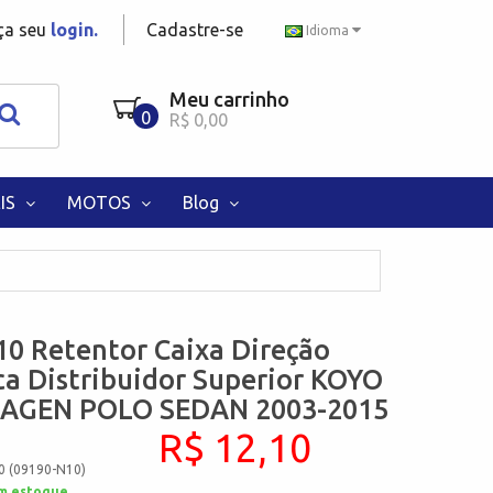
aça seu
login.
Cadastre-se
Idioma
Meu carrinho
0
R$ 0,00
IS
MOTOS
Blog
0 Retentor Caixa Direção
ca Distribuidor Superior KOYO
AGEN POLO SEDAN 2003-2015
R$ 12,10
0 (09190-N10)
m estoque