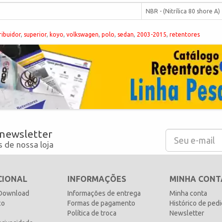
NBR - (Nitrílica 80 shore A)
ribuidor
,
superior
,
koyo
,
volkswagen
,
polo
,
sedan
,
2003-2015
,
retentores
 newsletter
 de nossa loja
CIONAL
INFORMAÇÕES
MINHA CONT
 Download
Informações de entrega
Minha conta
co
Formas de pagamento
Histórico de ped
Política de troca
Newsletter