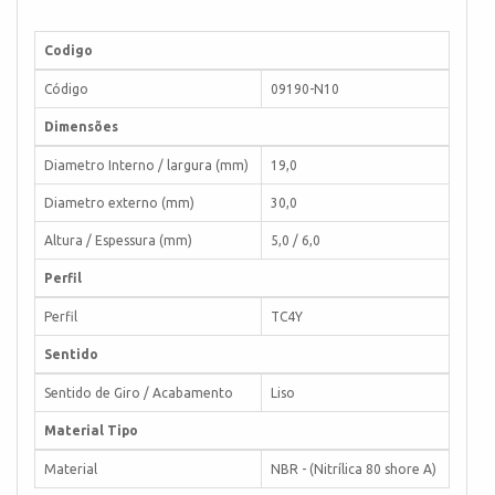
Codigo
Código
09190-N10
Dimensões
Diametro Interno / largura (mm)
19,0
Diametro externo (mm)
30,0
Altura / Espessura (mm)
5,0 / 6,0
Perfil
Perfil
TC4Y
Sentido
Sentido de Giro / Acabamento
Liso
Material Tipo
Material
NBR - (Nitrílica 80 shore A)