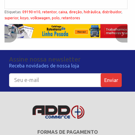
Etiquetas:
09190-n10
,
retentor
,
caixa
,
direção
,
hidráulica
,
distribuidor
,
superior
,
koyo
,
volkswagen
,
polo
,
retentores
Assine nossa newsletter
Receba novidades de nossa loja
Enviar
FORMAS DE PAGAMENTO