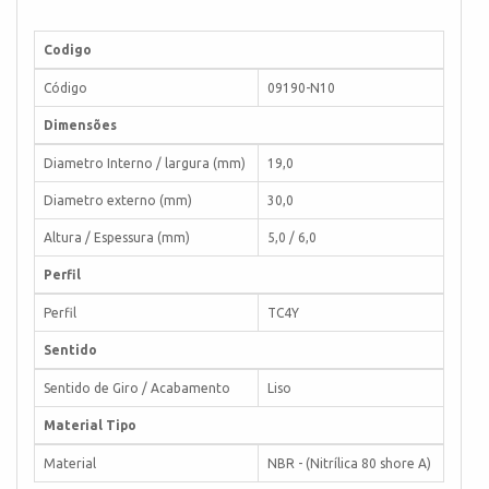
Codigo
Código
09190-N10
Dimensões
Diametro Interno / largura (mm)
19,0
Diametro externo (mm)
30,0
Altura / Espessura (mm)
5,0 / 6,0
Perfil
Perfil
TC4Y
Sentido
Sentido de Giro / Acabamento
Liso
Material Tipo
Material
NBR - (Nitrílica 80 shore A)