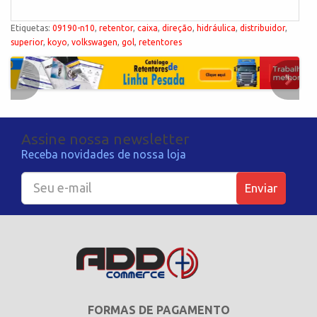
Etiquetas:
09190-n10
,
retentor
,
caixa
,
direção
,
hidráulica
,
distribuidor
,
superior
,
koyo
,
volkswagen
,
gol
,
retentores
Assine nossa newsletter
Receba novidades de nossa loja
Enviar
FORMAS DE PAGAMENTO