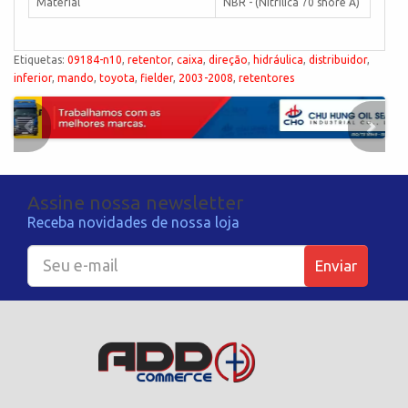
Material
NBR - (Nitrílica 70 shore A)
Etiquetas:
09184-n10
,
retentor
,
caixa
,
direção
,
hidráulica
,
distribuidor
,
inferior
,
mando
,
toyota
,
fielder
,
2003-2008
,
retentores
Assine nossa newsletter
Receba novidades de nossa loja
Enviar