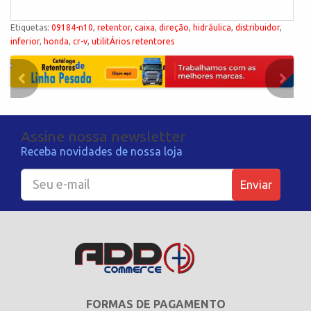
Etiquetas:
09184-n10
,
retentor
,
caixa
,
direção
,
hidráulica
,
distribuidor
,
inferior
,
honda
,
cr-v
,
utilitÁrios retentores
Assine nossa newsletter
Receba novidades de nossa loja
Enviar
FORMAS DE PAGAMENTO