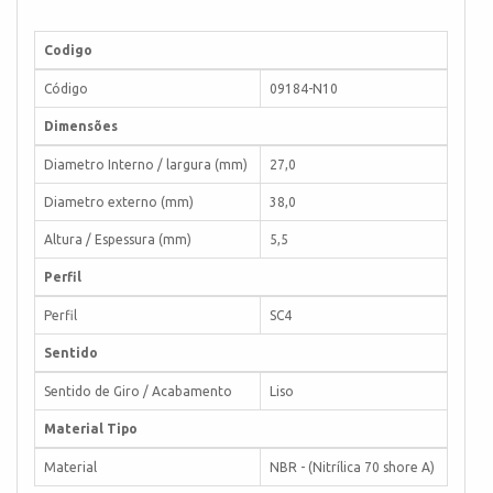
Codigo
Código
09184-N10
Dimensões
Diametro Interno / largura (mm)
27,0
Diametro externo (mm)
38,0
Altura / Espessura (mm)
5,5
Perfil
Perfil
SC4
Sentido
Sentido de Giro / Acabamento
Liso
Material Tipo
Material
NBR - (Nitrílica 70 shore A)