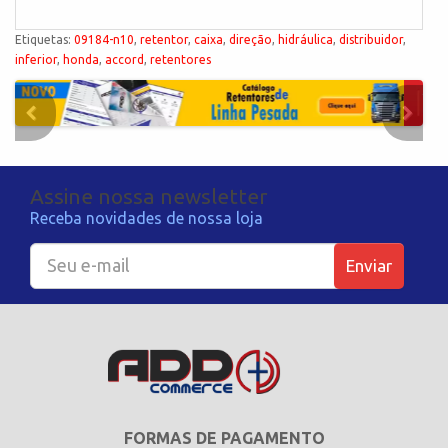
Etiquetas:
09184-n10
,
retentor
,
caixa
,
direção
,
hidráulica
,
distribuidor
,
inferior
,
honda
,
accord
,
retentores
Assine nossa newsletter
Receba novidades de nossa loja
Enviar
FORMAS DE PAGAMENTO