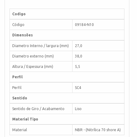
Codigo
Código
09184-N10
Dimensões
Diametro Interno / largura (mm)
27,0
Diametro externo (mm)
38,0
Altura / Espessura (mm)
5,5
Perfil
Perfil
SC4
Sentido
Sentido de Giro / Acabamento
Liso
Material Tipo
Material
NBR - (Nitrílica 70 shore A)