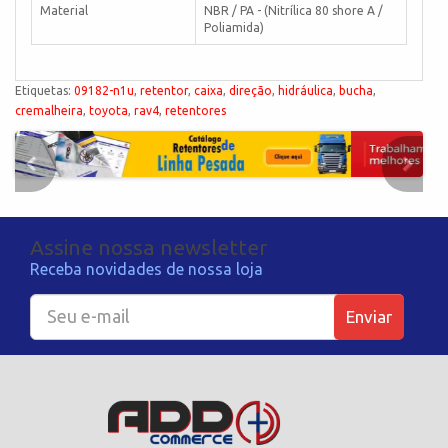
Material
NBR / PA - (Nitrílica 80 shore A /
Poliamida)
Etiquetas:
09182-n1u
,
retentor
,
caixa
,
direção
,
hidráulica
,
bucha
,
cremalheira
,
toyota
,
rav4
,
retentores
Assine nossa newsletter
Receba novidades de nossa loja
Enviar