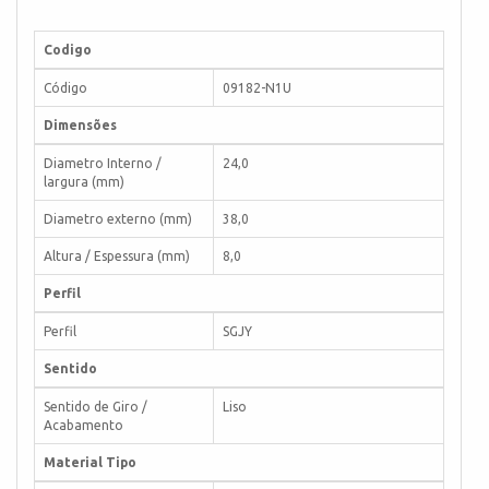
Codigo
Código
09182-N1U
Dimensões
Diametro Interno /
24,0
largura (mm)
Diametro externo (mm)
38,0
Altura / Espessura (mm)
8,0
Perfil
Perfil
SGJY
Sentido
Sentido de Giro /
Liso
Acabamento
Material Tipo