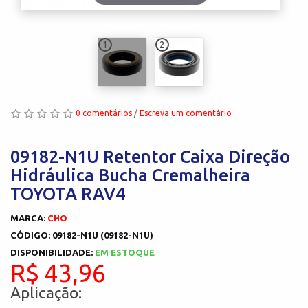
1
2
0 comentários
/
Escreva um comentário
09182-N1U Retentor Caixa Direção
Hidráulica Bucha Cremalheira
TOYOTA RAV4
MARCA:
CHO
CÓDIGO: 09182-N1U (09182-N1U)
DISPONIBILIDADE:
EM ESTOQUE
R$ 43,96
Aplicação: