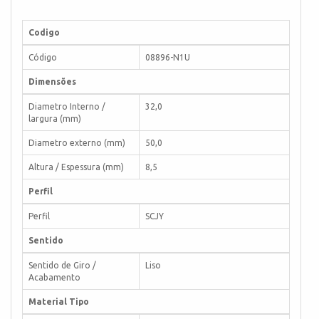
Codigo
Código
08896-N1U
Dimensões
Diametro Interno /
32,0
largura (mm)
Diametro externo (mm)
50,0
Altura / Espessura (mm)
8,5
Perfil
Perfil
SCJY
Sentido
Sentido de Giro /
Liso
Acabamento
Material Tipo