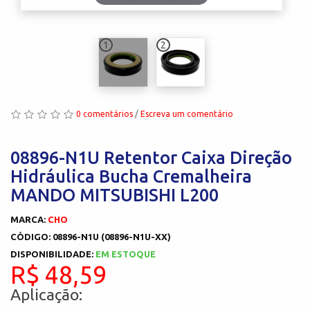
1
2
0 comentários
/
Escreva um comentário
08896-N1U Retentor Caixa Direção
Hidráulica Bucha Cremalheira
MANDO MITSUBISHI L200
MARCA:
CHO
CÓDIGO: 08896-N1U (08896-N1U-XX)
DISPONIBILIDADE:
EM ESTOQUE
R$ 48,59
Aplicação: