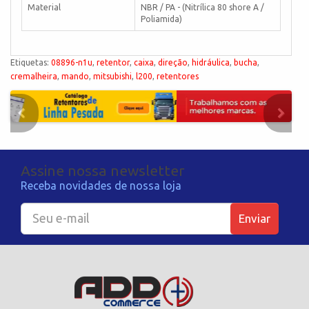
Material
NBR / PA - (Nitrílica 80 shore A /
Poliamida)
Etiquetas:
08896-n1u
,
retentor
,
caixa
,
direção
,
hidráulica
,
bucha
,
cremalheira
,
mando
,
mitsubishi
,
l200
,
retentores
Assine nossa newsletter
Receba novidades de nossa loja
Enviar