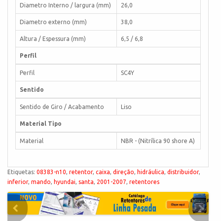
Diametro Interno / largura (mm)
26,0
Diametro externo (mm)
38,0
Altura / Espessura (mm)
6,5 / 6,8
Perfil
Perfil
SC4Y
Sentido
Sentido de Giro / Acabamento
Liso
Material Tipo
Material
NBR - (Nitrílica 90 shore A)
Etiquetas:
08383-n10
,
retentor
,
caixa
,
direção
,
hidráulica
,
distribuidor
,
inferior
,
mando
,
hyundai
,
santa
,
2001-2007
,
retentores