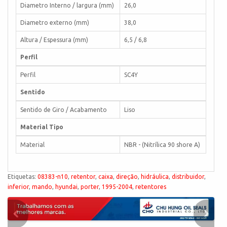
Diametro Interno / largura (mm)
26,0
Diametro externo (mm)
38,0
Altura / Espessura (mm)
6,5 / 6,8
Perfil
Perfil
SC4Y
Sentido
Sentido de Giro / Acabamento
Liso
Material Tipo
Material
NBR - (Nitrílica 90 shore A)
Etiquetas:
08383-n10
,
retentor
,
caixa
,
direção
,
hidráulica
,
distribuidor
,
inferior
,
mando
,
hyundai
,
porter
,
1995-2004
,
retentores