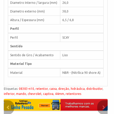
Diametro Interno / largura (mm)
26,0
Diametro externo (mm)
38,0
Altura / Espessura (mm)
6,5 / 6,8
Perfil
Perfil
SC4Y
Sentido
Sentido de Giro / Acabamento
Liso
Material Tipo
Material
NBR - (Nitrílica 90 shore A)
Etiquetas:
08383-n10
,
retentor
,
caixa
,
direção
,
hidráulica
,
distribuidor
,
inferior
,
mando
,
chevrolet
,
captiva
,
44mm
,
retentores