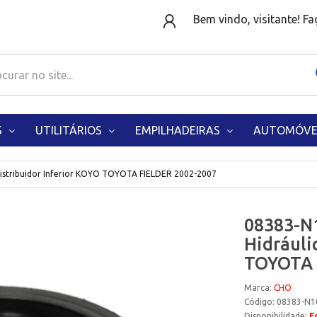
Bem vindo, visitante! F
S
UTILITÁRIOS
EMPILHADEIRAS
AUTOMÓVE
Distribuidor Inferior KOYO TOYOTA FIELDER 2002-2007
08383-N1
Hidráuli
TOYOTA 
Marca:
CHO
Código: 08383-N1
Disponibilidade:
F