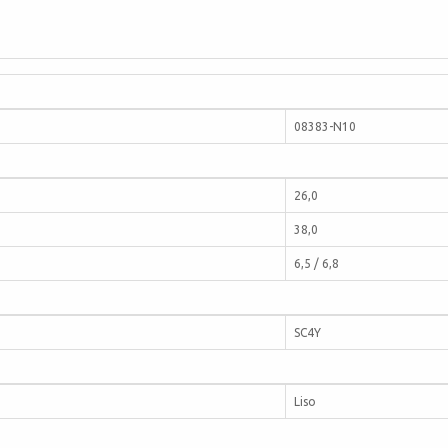
08383-N10
26,0
38,0
6,5 / 6,8
SC4Y
Liso