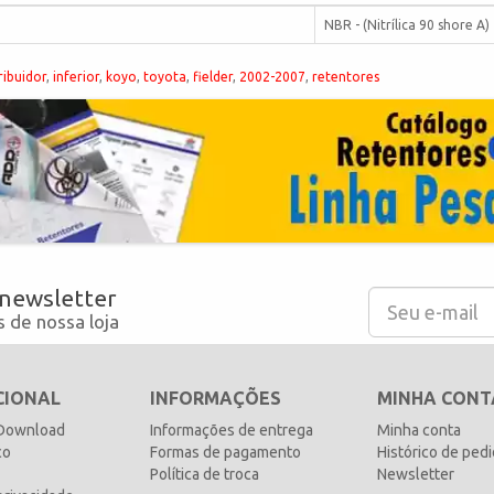
NBR - (Nitrílica 90 shore A)
ribuidor
,
inferior
,
koyo
,
toyota
,
fielder
,
2002-2007
,
retentores
 newsletter
 de nossa loja
CIONAL
INFORMAÇÕES
MINHA CONT
 Download
Informações de entrega
Minha conta
co
Formas de pagamento
Histórico de ped
Política de troca
Newsletter