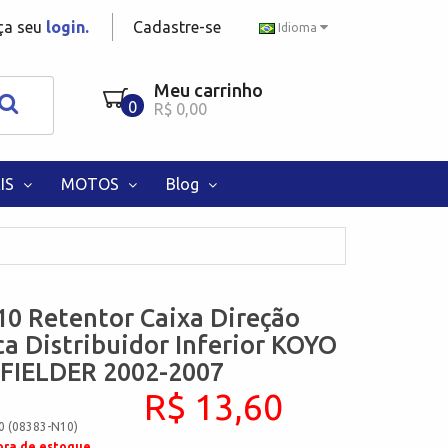
aça seu
login.
Cadastre-se
Idioma
Meu carrinho
0
R$ 0,00
IS
MOTOS
Blog
0 Retentor Caixa Direção
ca Distribuidor Inferior KOYO
FIELDER 2002-2007
R$ 13,60
0 (08383-N10)
ora de estoque