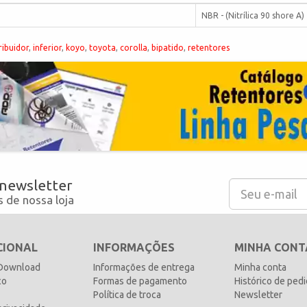
NBR - (Nitrílica 90 shore A)
ribuidor
,
inferior
,
koyo
,
toyota
,
corolla
,
bipatido
,
retentores
 newsletter
 de nossa loja
CIONAL
INFORMAÇÕES
MINHA CONT
 Download
Informações de entrega
Minha conta
co
Formas de pagamento
Histórico de ped
Política de troca
Newsletter