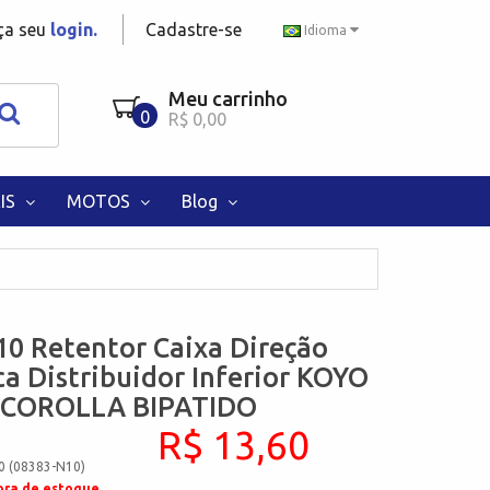
aça seu
login.
Cadastre-se
Idioma
Meu carrinho
0
R$ 0,00
IS
MOTOS
Blog
0 Retentor Caixa Direção
ca Distribuidor Inferior KOYO
 COROLLA BIPATIDO
R$ 13,60
0 (08383-N10)
ora de estoque