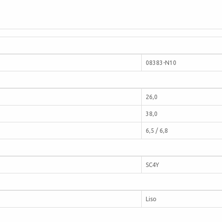
08383-N10
26,0
38,0
6,5 / 6,8
SC4Y
Liso