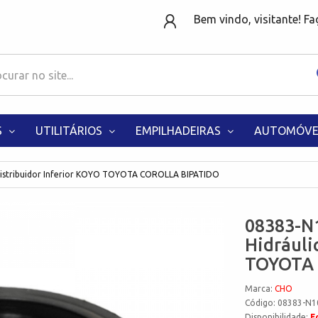
Bem vindo, visitante! F
S
UTILITÁRIOS
EMPILHADEIRAS
AUTOMÓVE
 Distribuidor Inferior KOYO TOYOTA COROLLA BIPATIDO
08383-N1
Hidráuli
TOYOTA
Marca:
CHO
Código: 08383-N1
Disponibilidade:
F