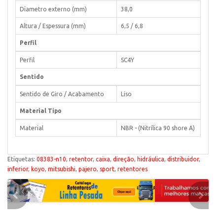
Diametro externo (mm)
38,0
Altura / Espessura (mm)
6,5 / 6,8
Perfil
Perfil
SC4Y
Sentido
Sentido de Giro / Acabamento
Liso
Material Tipo
Material
NBR - (Nitrílica 90 shore A)
Etiquetas:
08383-n10
,
retentor
,
caixa
,
direção
,
hidráulica
,
distribuidor
,
inferior
,
koyo
,
mitsubishi
,
pajero
,
sport
,
retentores