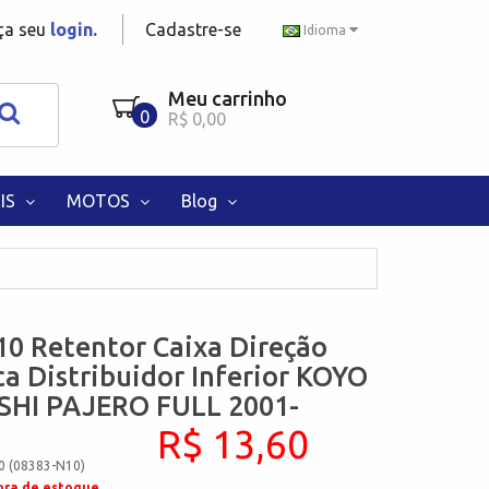
aça seu
login.
Cadastre-se
Idioma
Meu carrinho
0
R$ 0,00
IS
MOTOS
Blog
0 Retentor Caixa Direção
ca Distribuidor Inferior KOYO
SHI PAJERO FULL 2001-
R$ 13,60
0 (08383-N10)
ora de estoque