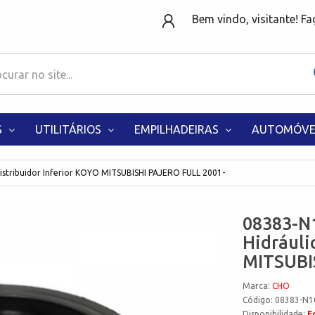
Bem vindo, visitante! F
S
UTILITÁRIOS
EMPILHADEIRAS
AUTOMÓVE
istribuidor Inferior KOYO MITSUBISHI PAJERO FULL 2001-
08383-N1
Hidráuli
MITSUBI
Marca:
CHO
Código: 08383-N1
Disponibilidade:
F