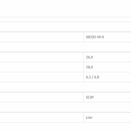
08383-N10
26,0
38,0
6,5 / 6,8
SC4Y
Liso