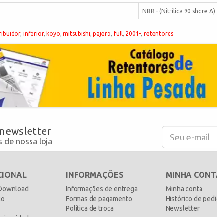
NBR - (Nitrílica 90 shore A)
ribuidor
,
inferior
,
koyo
,
mitsubishi
,
pajero
,
full
,
2001-
,
retentores
 newsletter
 de nossa loja
CIONAL
INFORMAÇÕES
MINHA CONT
 Download
Informações de entrega
Minha conta
co
Formas de pagamento
Histórico de ped
Política de troca
Newsletter