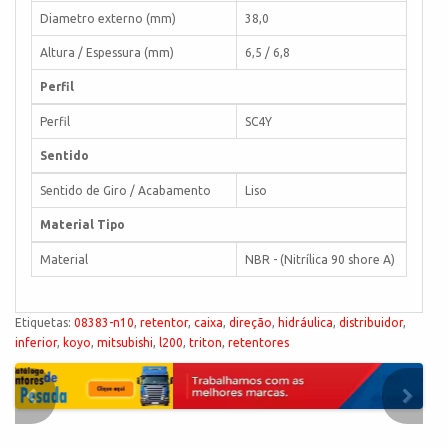
Diametro externo (mm)
38,0
Altura / Espessura (mm)
6,5 / 6,8
Perfil
Perfil
SC4Y
Sentido
Sentido de Giro / Acabamento
Liso
Material Tipo
Material
NBR - (Nitrílica 90 shore A)
Etiquetas:
08383-n10
,
retentor
,
caixa
,
direção
,
hidráulica
,
distribuidor
,
inferior
,
koyo
,
mitsubishi
,
l200
,
triton
,
retentores