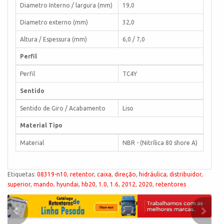
Diametro Interno / largura (mm)
19,0
Diametro externo (mm)
32,0
Altura / Espessura (mm)
6,0 / 7,0
Perfil
Perfil
TC4Y
Sentido
Sentido de Giro / Acabamento
Liso
Material Tipo
Material
NBR - (Nitrílica 80 shore A)
Etiquetas:
08319-n10
,
retentor
,
caixa
,
direção
,
hidráulica
,
distribuidor
,
superior
,
mando
,
hyundai
,
hb20
,
1.0
,
1.6
,
2012
,
2020
,
retentores