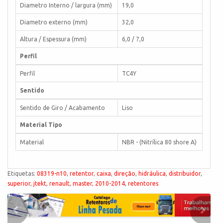
Diametro Interno / largura (mm)
19,0
Diametro externo (mm)
32,0
Altura / Espessura (mm)
6,0 / 7,0
Perfil
Perfil
TC4Y
Sentido
Sentido de Giro / Acabamento
Liso
Material Tipo
Material
NBR - (Nitrílica 80 shore A)
Etiquetas:
08319-n10
,
retentor
,
caixa
,
direção
,
hidráulica
,
distribuidor
,
superior
,
jtekt
,
renault
,
master
,
2010-2014
,
retentores