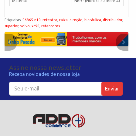
Material
NBR - (Nitrílica 80 shore A)
Etiquetas:
06865-n10
,
retentor
,
caixa
,
direção
,
hidráulica
,
distribuidor
,
superior
,
volvo
,
xc90
,
retentores
Assine nossa newsletter
Receba novidades de nossa loja
Enviar