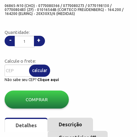
06865-N10 (CHO) - 0770080366 / 0770080273 / 0770198130 /
0770080483 (ZF) - 01016544B (CORTECO FREUDENBERG) - 164.200 /
164200 (ELRING) - 20X30X5/6 (MEDIDAS)
Quantidade:
-
+
Calcule o frete:
calcular
Não sabe seu CEP?
Clique aqui
COMPRAR
Descrição
Detalhes