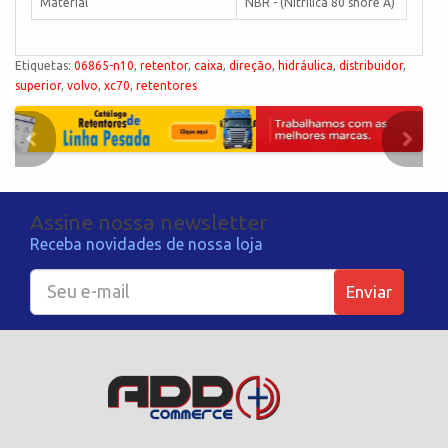
Material
NBR - (Nitrílica 80 shore A)
Etiquetas:
06865-n10
,
retentor
,
caixa
,
direção
,
hidráulica
,
distribuidor
,
superior
,
volvo
,
xc70
,
retentores
Assine nossa newsletter
Receba novidades de nossa loja
Enviar