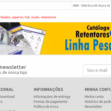
NBR - (Nitrílica 80 shore A)
ribuidor
,
superior
,
fiat
,
scudo
,
retentores
 newsletter
 de nossa loja
CIONAL
INFORMAÇÕES
MINHA CONT
 Download
Informações de entrega
Minha conta
co
Formas de pagamento
Histórico de ped
Política de troca
Newsletter