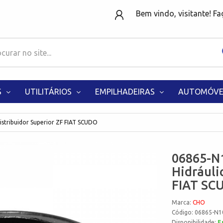
Bem vindo, visitante! F
S
UTILITÁRIOS
EMPILHADEIRAS
AUTOMÓVE
istribuidor Superior ZF FIAT SCUDO
06865-N1
Hidráuli
FIAT SC
Marca:
CHO
Código: 06865-N1
Disponibilidade:
E