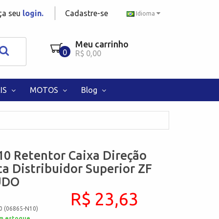
aça seu
login.
Cadastre-se
Idioma
Meu carrinho
0
R$ 0,00
IS
MOTOS
Blog
0 Retentor Caixa Direção
ca Distribuidor Superior ZF
UDO
R$ 23,63
0 (06865-N10)
m estoque