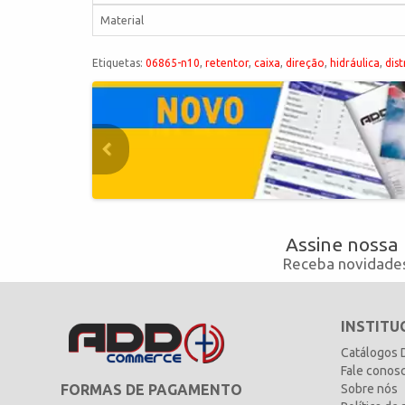
Material
Etiquetas:
06865-n10
,
retentor
,
caixa
,
direção
,
hidráulica
,
dist
Assine nossa
Receba novidades
INSTITU
Catálogos
Fale conos
FORMAS DE PAGAMENTO
Sobre nós