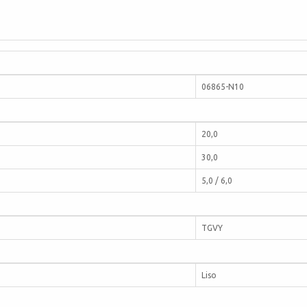
06865-N10
20,0
30,0
5,0 / 6,0
TGVY
Liso