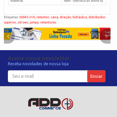
Material
NBR - (Nitrílica 80 shore A)
Etiquetas:
06865-n10
,
retentor
,
caixa
,
direção
,
hidráulica
,
distribuidor
,
superior
,
citroen
,
jumpy
,
retentores
Assine nossa newsletter
Receba novidades de nossa loja
Enviar