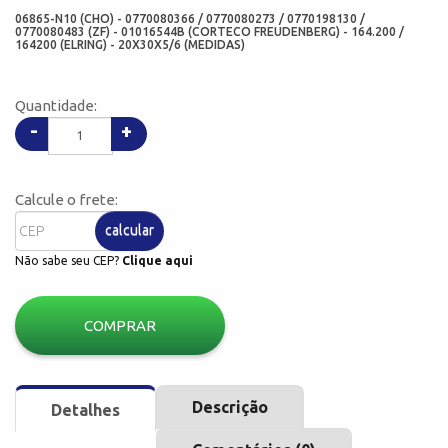
06865-N10 (CHO) - 0770080366 / 0770080273 / 0770198130 /
0770080483 (ZF) - 01016544B (CORTECO FREUDENBERG) - 164.200 /
164200 (ELRING) - 20X30X5/6 (MEDIDAS)
Quantidade:
-
+
Calcule o frete:
calcular
Não sabe seu CEP?
Clique aqui
COMPRAR
Descrição
Detalhes