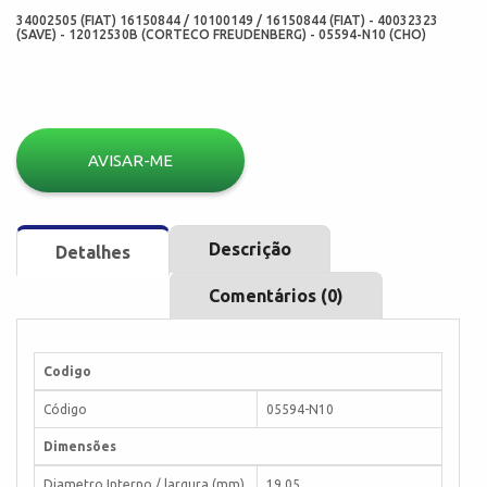
34002505 (FIAT) 16150844 / 10100149 / 16150844 (FIAT) - 40032323
(SAVE) - 12012530B (CORTECO FREUDENBERG) - 05594-N10 (CHO)
AVISAR-ME
Descrição
Detalhes
Comentários (0)
Codigo
Código
05594-N10
Dimensões
Diametro Interno / largura (mm)
19,05