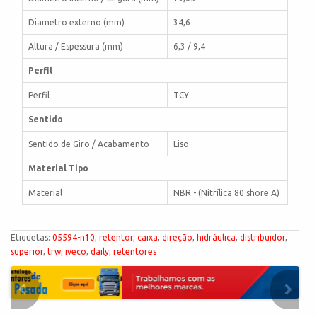
Diametro externo (mm)
34,6
Altura / Espessura (mm)
6,3 / 9,4
Perfil
Perfil
TCY
Sentido
Sentido de Giro / Acabamento
Liso
Material Tipo
Material
NBR - (Nitrílica 80 shore A)
Etiquetas:
05594-n10
,
retentor
,
caixa
,
direção
,
hidráulica
,
distribuidor
,
superior
,
trw
,
iveco
,
daily
,
retentores