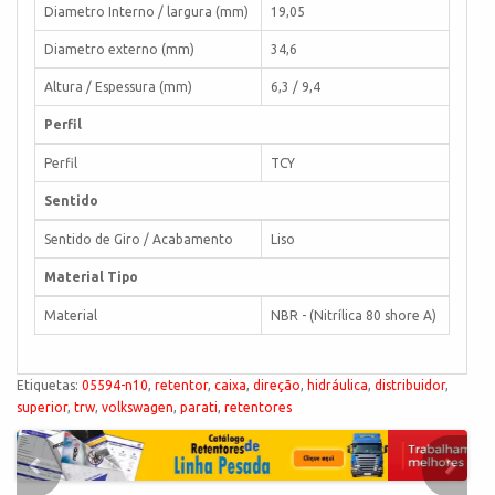
Diametro Interno / largura (mm)
19,05
Diametro externo (mm)
34,6
Altura / Espessura (mm)
6,3 / 9,4
Perfil
Perfil
TCY
Sentido
Sentido de Giro / Acabamento
Liso
Material Tipo
Material
NBR - (Nitrílica 80 shore A)
Etiquetas:
05594-n10
,
retentor
,
caixa
,
direção
,
hidráulica
,
distribuidor
,
superior
,
trw
,
volkswagen
,
parati
,
retentores