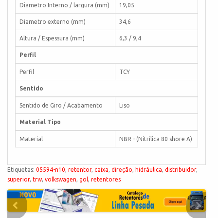
Diametro Interno / largura (mm)
19,05
Diametro externo (mm)
34,6
Altura / Espessura (mm)
6,3 / 9,4
Perfil
Perfil
TCY
Sentido
Sentido de Giro / Acabamento
Liso
Material Tipo
Material
NBR - (Nitrílica 80 shore A)
Etiquetas:
05594-n10
,
retentor
,
caixa
,
direção
,
hidráulica
,
distribuidor
,
superior
,
trw
,
volkswagen
,
gol
,
retentores