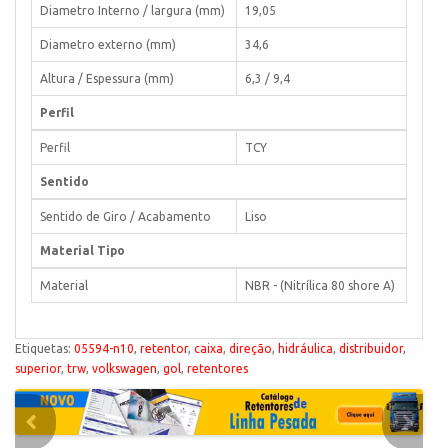
Diametro Interno / largura (mm)
19,05
Diametro externo (mm)
34,6
Altura / Espessura (mm)
6,3 / 9,4
Perfil
Perfil
TCY
Sentido
Sentido de Giro / Acabamento
Liso
Material Tipo
Material
NBR - (Nitrílica 80 shore A)
Etiquetas:
05594-n10
,
retentor
,
caixa
,
direção
,
hidráulica
,
distribuidor
,
superior
,
trw
,
volkswagen
,
gol
,
retentores