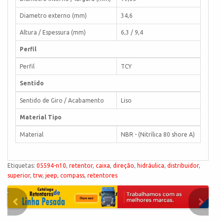
Diametro externo (mm)
34,6
Altura / Espessura (mm)
6,3 / 9,4
Perfil
Perfil
TCY
Sentido
Sentido de Giro / Acabamento
Liso
Material Tipo
Material
NBR - (Nitrílica 80 shore A)
Etiquetas:
05594-n10
,
retentor
,
caixa
,
direção
,
hidráulica
,
distribuidor
,
superior
,
trw
,
jeep
,
compass
,
retentores