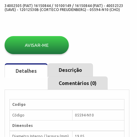
34002505 (FIAT) 16150844 / 10100149 / 16150844 (FIAT) - 40032323
(SAVE) - 12012530B (CORTECO FREUDENBERG) - 05594-N10 (CHO)
AVISAR-ME
Descrição
Detalhes
Comentários (0)
Codigo
Código
05594-N10
Dimensões
Diametro Interno / largura (mm)
19,05