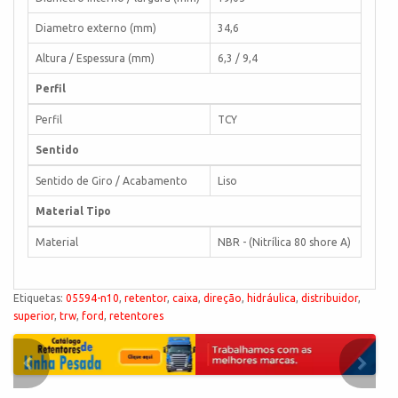
Diametro externo (mm)
34,6
Altura / Espessura (mm)
6,3 / 9,4
Perfil
Perfil
TCY
Sentido
Sentido de Giro / Acabamento
Liso
Material Tipo
Material
NBR - (Nitrílica 80 shore A)
Etiquetas:
05594-n10
,
retentor
,
caixa
,
direção
,
hidráulica
,
distribuidor
,
superior
,
trw
,
ford
,
retentores