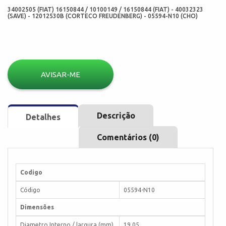
34002505 (FIAT) 16150844 / 10100149 / 16150844 (FIAT) - 40032323
(SAVE) - 12012530B (CORTECO FREUDENBERG) - 05594-N10 (CHO)
AVISAR-ME
Descrição
Detalhes
Comentários (0)
Codigo
Código
05594-N10
Dimensões
Diametro Interno / largura (mm)
19,05