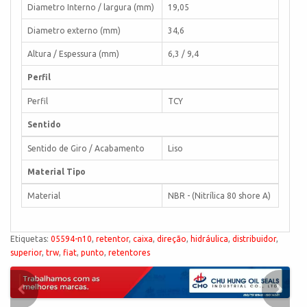
Diametro Interno / largura (mm)
19,05
Diametro externo (mm)
34,6
Altura / Espessura (mm)
6,3 / 9,4
Perfil
Perfil
TCY
Sentido
Sentido de Giro / Acabamento
Liso
Material Tipo
Material
NBR - (Nitrílica 80 shore A)
Etiquetas:
05594-n10
,
retentor
,
caixa
,
direção
,
hidráulica
,
distribuidor
,
superior
,
trw
,
fiat
,
punto
,
retentores