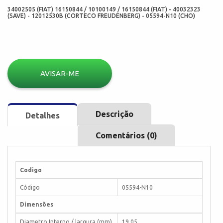
34002505 (FIAT) 16150844 / 10100149 / 16150844 (FIAT) - 40032323
(SAVE) - 12012530B (CORTECO FREUDENBERG) - 05594-N10 (CHO)
AVISAR-ME
Descrição
Detalhes
Comentários (0)
Codigo
Código
05594-N10
Dimensões
Diametro Interno / largura (mm)
19,05