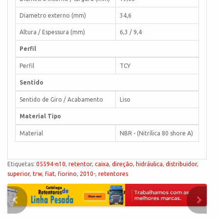
Diametro externo (mm)
34,6
Altura / Espessura (mm)
6,3 / 9,4
Perfil
Perfil
TCY
Sentido
Sentido de Giro / Acabamento
Liso
Material Tipo
Material
NBR - (Nitrílica 80 shore A)
Etiquetas:
05594-n10
,
retentor
,
caixa
,
direção
,
hidráulica
,
distribuidor
,
superior
,
trw
,
fiat
,
fiorino
,
2010-
,
retentores