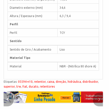
Diametro externo (mm)
34,6
Altura / Espessura (mm)
6,3 / 9,4
Perfil
Perfil
TCY
Sentido
Sentido de Giro / Acabamento
Liso
Material Tipo
Material
NBR - (Nitrílica 80 shore A)
Etiquetas:
05594-n10
,
retentor
,
caixa
,
direção
,
hidráulica
,
distribuidor
,
superior
,
trw
,
fiat
,
ducato
,
retentores