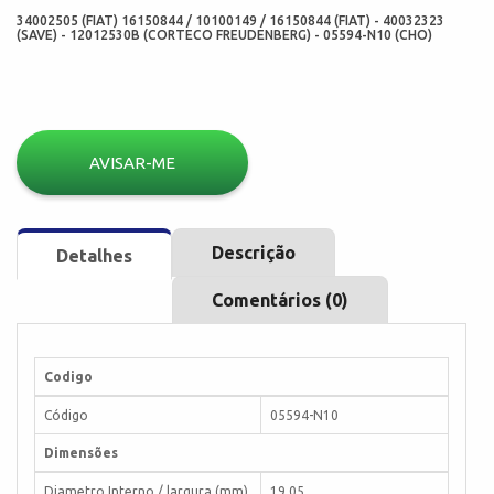
34002505 (FIAT) 16150844 / 10100149 / 16150844 (FIAT) - 40032323
(SAVE) - 12012530B (CORTECO FREUDENBERG) - 05594-N10 (CHO)
AVISAR-ME
Descrição
Detalhes
Comentários (0)
Codigo
Código
05594-N10
Dimensões
Diametro Interno / largura (mm)
19,05