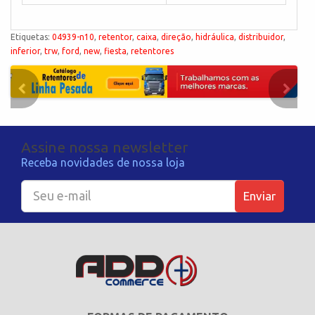
Etiquetas:
04939-n10
,
retentor
,
caixa
,
direção
,
hidráulica
,
distribuidor
,
inferior
,
trw
,
ford
,
new
,
fiesta
,
retentores
Assine nossa newsletter
Receba novidades de nossa loja
Enviar