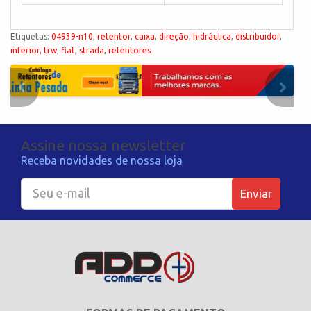
Etiquetas:
04939-n10
,
retentor
,
caixa
,
direção
,
hidráulica
,
distribuidor
,
inferior
,
trw
,
fiat
,
strada
,
retentores
Assine nossa newsletter
Receba novidades de nossa loja
Enviar