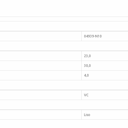
04939-N10
23,0
30,0
4,0
VC
Liso