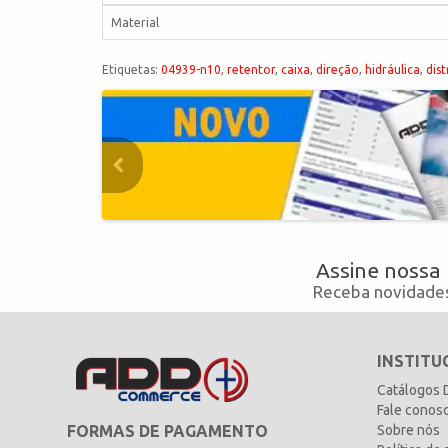
Material
Etiquetas:
04939-n10
,
retentor
,
caixa
,
direção
,
hidráulica
,
dist
Assine nossa
Receba novidades
INSTITU
Catálogos
Fale conos
FORMAS DE PAGAMENTO
Sobre nós