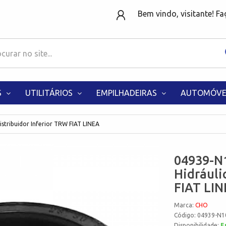
Bem vindo, visitante! F
S
UTILITÁRIOS
EMPILHADEIRAS
AUTOMÓVE
stribuidor Inferior TRW FIAT LINEA
04939-N1
Hidráuli
FIAT LI
Marca:
CHO
Código: 04939-N1
Disponibilidade:
E