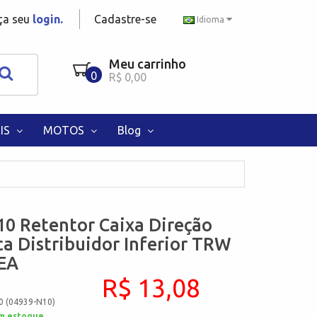
aça seu
login.
Cadastre-se
Idioma
Meu carrinho
0
R$ 0,00
IS
MOTOS
Blog
0 Retentor Caixa Direção
ca Distribuidor Inferior TRW
NEA
R$ 13,08
0 (04939-N10)
m estoque