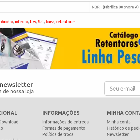
NBR - (Nitrílica 80 shore A)
ribuidor
,
inferior
,
trw
,
fiat
,
linea
,
retentores
 newsletter
 de nossa loja
CIONAL
INFORMAÇÕES
MINHA CONT
 Download
Informações de entrega
Minha conta
co
Formas de pagamento
Histórico de ped
Política de troca
Newsletter