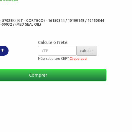
:
- 57039K ( KIT - CORTECO) - 16150844 / 10100149 / 16150844
F-00032 / (MED SEAL OIL)
Calcule o frete:
+
calcular
Não sabe seu CEP?
Clique aqui
Comprar