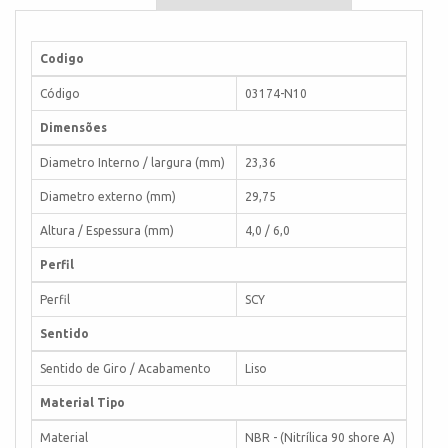
Codigo
Código
03174-N10
Dimensões
Diametro Interno / largura (mm)
23,36
Diametro externo (mm)
29,75
Altura / Espessura (mm)
4,0 / 6,0
Perfil
Perfil
SCY
Sentido
Sentido de Giro / Acabamento
Liso
Material Tipo
Material
NBR - (Nitrílica 90 shore A)