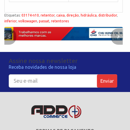
Etiquetas:
03174-n10
,
retentor
,
caixa
,
direção
,
hidráulica
,
distribuidor
,
inferior
,
volkswagen
,
passat
,
retentores
Assine nossa newsletter
Receba novidades de nossa loja
Enviar